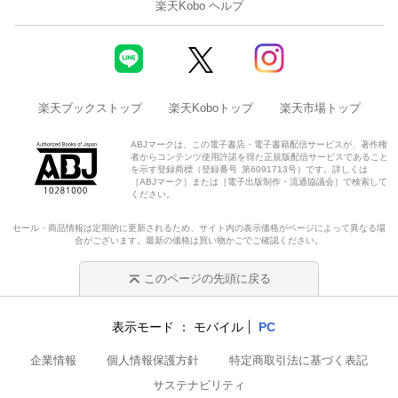
楽天Kobo ヘルプ
楽天ブックストップ
楽天Koboトップ
楽天市場トップ
ABJマークは、この電子書店・電子書籍配信サービスが、著作権
者からコンテンツ使用許諾を得た正規版配信サービスであること
を示す登録商標（登録番号 第6091713号）です。詳しくは
［ABJマーク］または［電子出版制作・流通協議会］で検索して
ください。
セール・商品情報は定期的に更新されるため、サイト内の表示価格がページによって異なる場
合がございます。最新の価格は買い物かごでご確認ください。
このページの先頭に戻る
表示モード
モバイル
PC
企業情報
個人情報保護方針
特定商取引法に基づく表記
サステナビリティ