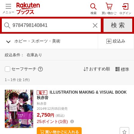
メニュー
ホビー・スポーツ・美術
絞込み
絞込条件：
在庫あり
セーフサーチ
おすすめ順
標準
1～1件 (全 1件)
ILLUSTRATION MAKING & VISUAL BOOK
秋赤音
秋赤音
2014年12月05日発売
2,750
円
(税込)
25
ポイント
1倍