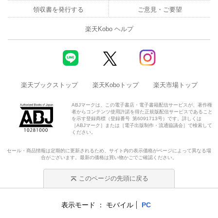
領収書を発行する
ご意見・ご要望
楽天Kobo ヘルプ
楽天ブックストップ
楽天Koboトップ
楽天市場トップ
ABJマークは、この電子書店・電子書籍配信サービスが、著作権
者からコンテンツ使用許諾を得た正規版配信サービスであること
を示す登録商標（登録番号 第6091713号）です。詳しくは
［ABJマーク］または［電子出版制作・流通協議会］で検索して
ください。
セール・商品情報は定期的に更新されるため、サイト内の表示価格がページによって異なる場
合がございます。最新の価格は買い物かごでご確認ください。
このページの先頭に戻る
表示モード
モバイル
PC