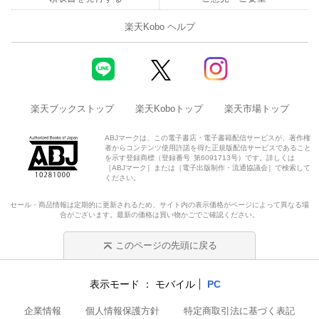
楽天Kobo ヘルプ
楽天ブックストップ
楽天Koboトップ
楽天市場トップ
ABJマークは、この電子書店・電子書籍配信サービスが、著作権
者からコンテンツ使用許諾を得た正規版配信サービスであること
を示す登録商標（登録番号 第6091713号）です。詳しくは
［ABJマーク］または［電子出版制作・流通協議会］で検索して
ください。
セール・商品情報は定期的に更新されるため、サイト内の表示価格がページによって異なる場
合がございます。最新の価格は買い物かごでご確認ください。
このページの先頭に戻る
表示モード
モバイル
PC
企業情報
個人情報保護方針
特定商取引法に基づく表記