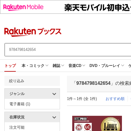
トップ
本・コミック
雑誌
音楽CD
DVD・ブルーレイ
絞り込み
「
9784798142654
」の検索
ジャンル
1件～1件 (全 1件)
おすすめ順
電子書籍 (1)
在庫状況
注文可能