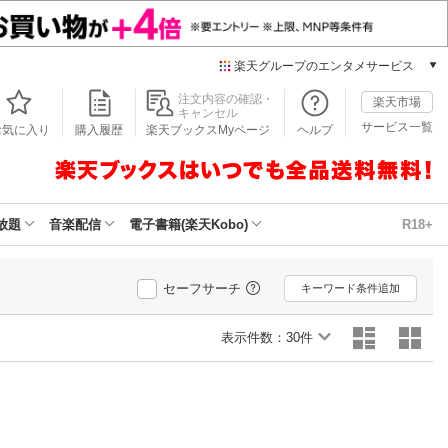
楽天グループのエンタメサービス
本/ゲーム/CD/DVD
注文内容の確認・
楽天市場
キャンセル
楽天ブックス
サービス一覧
お気に入り
購入履歴
楽天ブックスMyページ
ヘルプ
電子書籍
楽天Kobo
雑誌読み放題
楽天マガジン
放題
音楽配信
電子書籍(楽天Kobo)
R18+
音楽配信
楽天ミュージック
動画配信
セーフサーチ
キーワード条件追加
楽天TV
動画配信ガイド
表示件数：
30件
Rakuten PLAY
無料テレビ
Rチャンネル
チケット