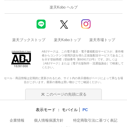
楽天Kobo ヘルプ
楽天ブックストップ
楽天Koboトップ
楽天市場トップ
ABJマークは、この電子書店・電子書籍配信サービスが、著作権
者からコンテンツ使用許諾を得た正規版配信サービスであること
を示す登録商標（登録番号 第6091713号）です。詳しくは
［ABJマーク］または［電子出版制作・流通協議会］で検索して
ください。
セール・商品情報は定期的に更新されるため、サイト内の表示価格がページによって異なる場
合がございます。最新の価格は買い物かごでご確認ください。
このページの先頭に戻る
表示モード
モバイル
PC
企業情報
個人情報保護方針
特定商取引法に基づく表記