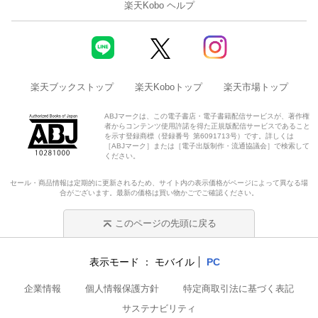
楽天Kobo ヘルプ
楽天ブックストップ
楽天Koboトップ
楽天市場トップ
ABJマークは、この電子書店・電子書籍配信サービスが、著作権
者からコンテンツ使用許諾を得た正規版配信サービスであること
を示す登録商標（登録番号 第6091713号）です。詳しくは
［ABJマーク］または［電子出版制作・流通協議会］で検索して
ください。
セール・商品情報は定期的に更新されるため、サイト内の表示価格がページによって異なる場
合がございます。最新の価格は買い物かごでご確認ください。
このページの先頭に戻る
表示モード
モバイル
PC
企業情報
個人情報保護方針
特定商取引法に基づく表記
サステナビリティ