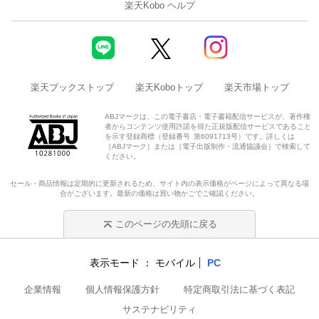
楽天Kobo ヘルプ
楽天ブックストップ
楽天Koboトップ
楽天市場トップ
ABJマークは、この電子書店・電子書籍配信サービスが、著作権
者からコンテンツ使用許諾を得た正規版配信サービスであること
を示す登録商標（登録番号 第6091713号）です。詳しくは
［ABJマーク］または［電子出版制作・流通協議会］で検索して
ください。
セール・商品情報は定期的に更新されるため、サイト内の表示価格がページによって異なる場
合がございます。最新の価格は買い物かごでご確認ください。
このページの先頭に戻る
表示モード
モバイル
PC
企業情報
個人情報保護方針
特定商取引法に基づく表記
サステナビリティ