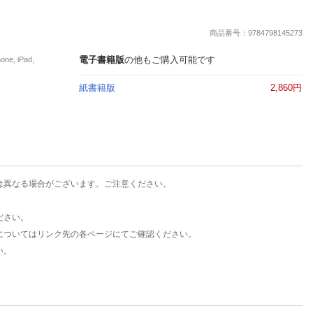
楽天チケット
エンタメニュース
商品番号：9784798145273
推し楽
電子書籍版
の他もご購入可能です
, iPad,
紙書籍版
2,860円
は異なる場合がございます。ご注意ください。
ださい。
についてはリンク先の各ページにてご確認ください。
い。