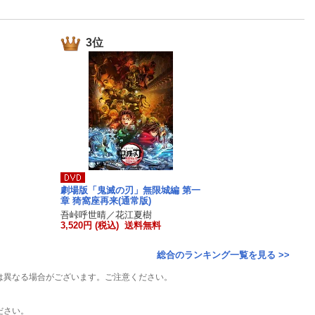
楽天チケット
エンタメニュース
推し楽
3位
劇場版「鬼滅の刃」無限城編 第一
章 猗窩座再来(通常版)
吾峠呼世晴／花江夏樹
3,520円 (税込) 送料無料
総合のランキング一覧を見る >>
は異なる場合がございます。ご注意ください。
ださい。