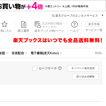
楽天グループのエンタメサービス
本/ゲーム/CD/DVD
注文内容の確認・
楽天市場
キャンセル
楽天ブックス
サービス一覧
お気に入り
購入履歴
楽天ブックスMyページ
ヘルプ
電子書籍
楽天Kobo
雑誌読み放題
楽天マガジン
放題
音楽配信
電子書籍(楽天Kobo)
R18+
音楽配信
楽天ミュージック
動画配信
セーフサーチ
キーワード条件追加
楽天TV
絞り込み全解除
動画配信ガイド
Rakuten PLAY
無料テレビ
Rチャンネル
チケット