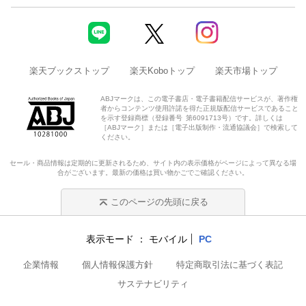
楽天ブックストップ
楽天Koboトップ
楽天市場トップ
ABJマークは、この電子書店・電子書籍配信サービスが、著作権
者からコンテンツ使用許諾を得た正規版配信サービスであること
を示す登録商標（登録番号 第6091713号）です。詳しくは
［ABJマーク］または［電子出版制作・流通協議会］で検索して
ください。
セール・商品情報は定期的に更新されるため、サイト内の表示価格がページによって異なる場
合がございます。最新の価格は買い物かごでご確認ください。
このページの先頭に戻る
表示モード
モバイル
PC
企業情報
個人情報保護方針
特定商取引法に基づく表記
サステナビリティ