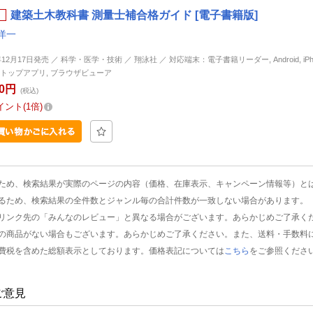
建築土木教科書 測量士補合格ガイド [電子書籍版]
洋一
年12月17日発売 ／ 科学・医学・技術 ／ 翔泳社 ／ 対応端末：電子書籍リーダー, Android, iPhone
トップアプリ, ブラウザビューア
60円
(税込)
イント
1倍
ため、検索結果が実際のページの内容（価格、在庫表示、キャンペーン情報等）と
るため、検索結果の全件数とジャンル毎の合計件数が一致しない場合があります。
リンク先の「みんなのレビュー」と異なる場合がございます。あらかじめご了承く
の商品がない場合もございます。あらかじめご了承ください。また、送料・手数料
費税を含めた総額表示としております。価格表記については
こちら
をご参照くださ
ご意見