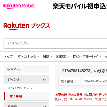
トップ
本・コミック
雑誌
音楽CD
DVD・ブルーレイ
絞り込み
「
9784798145273
」の検索
ジャンル
電子書籍
2026/05/01～202
すべてのジャンル
上記の絞り込み条件では商品が見つ
電子書籍
代わりに「9784798145273」
発売日