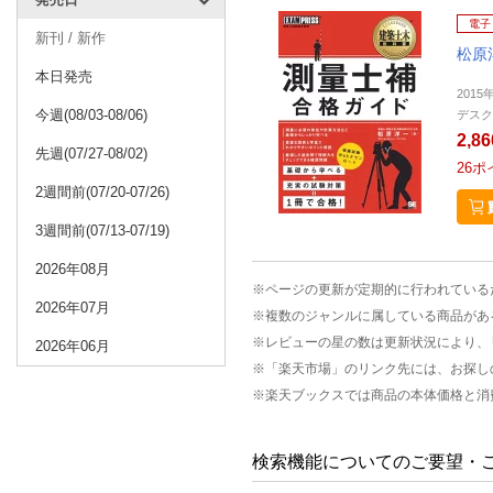
電子
新刊 / 新作
松原
本日発売
2015
今週(08/03-08/06)
デスク
2,8
先週(07/27-08/02)
26
ポ
2週間前(07/20-07/26)
3週間前(07/13-07/19)
2026年08月
※ページの更新が定期的に行われている
2026年07月
※複数のジャンルに属している商品があ
※レビューの星の数は更新状況により、
2026年06月
※「楽天市場」のリンク先には、お探し
※楽天ブックスでは商品の本体価格と消
検索機能についてのご要望・