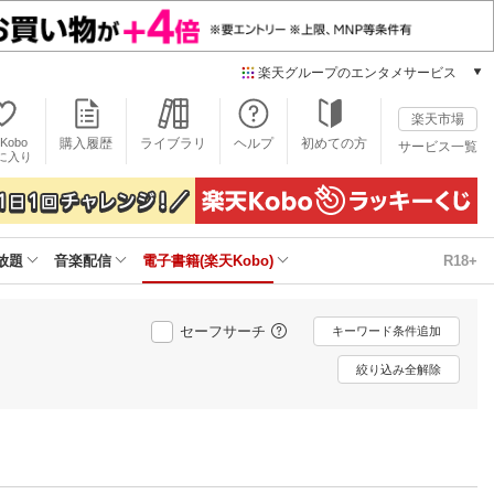
楽天グループのエンタメサービス
電子書籍
楽天市場
楽天Kobo
Kobo
購入履歴
ライブラリ
ヘルプ
初めての方
サービス一覧
本/ゲーム/CD/DVD
に入り
楽天ブックス
雑誌読み放題
楽天マガジン
放題
音楽配信
電子書籍(楽天Kobo)
R18+
音楽配信
楽天ミュージック
動画配信
セーフサーチ
キーワード条件追加
楽天TV
動画配信ガイド
絞り込み全解除
Rakuten PLAY
無料テレビ
Rチャンネル
チケット