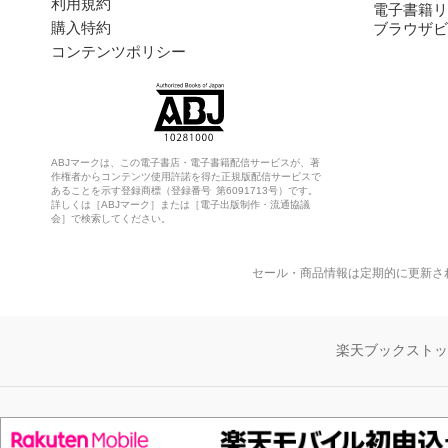
利用規約
電子書籍リ
購入特約
ブラウザビ
コンテンツポリシー
ABJマークは、この電子書店・電子書籍配信サービスが、著
作権者からコンテンツ使用許諾を得た正規版配信サービスで
あることを示す登録商標（登録番号 第6091713号）です。
詳しくは［ABJマーク］または［電子出版制作・流通協議
会］で検索してください。
セール・商品情報は定期的に更新さ
楽天ブックスト