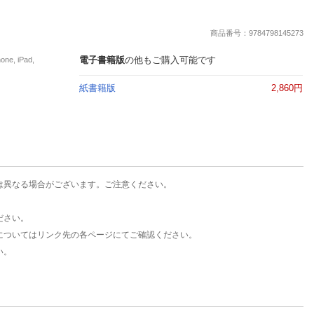
楽天チケット
エンタメニュース
商品番号：9784798145273
推し楽
電子書籍版
の他もご購入可能です
, iPad,
紙書籍版
2,860円
は異なる場合がございます。ご注意ください。
ださい。
についてはリンク先の各ページにてご確認ください。
い。