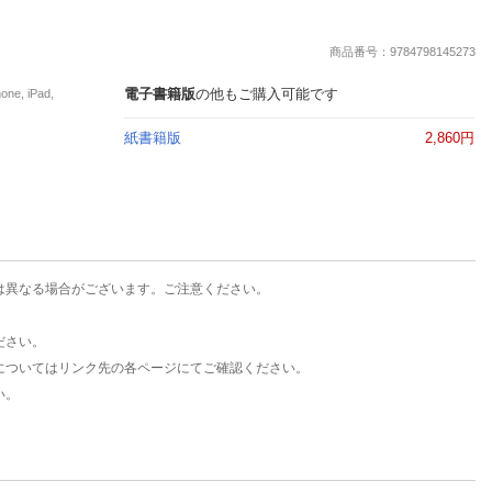
楽天チケット
エンタメニュース
商品番号：9784798145273
推し楽
電子書籍版
の他もご購入可能です
, iPad,
紙書籍版
2,860円
は異なる場合がございます。ご注意ください。
ださい。
についてはリンク先の各ページにてご確認ください。
い。