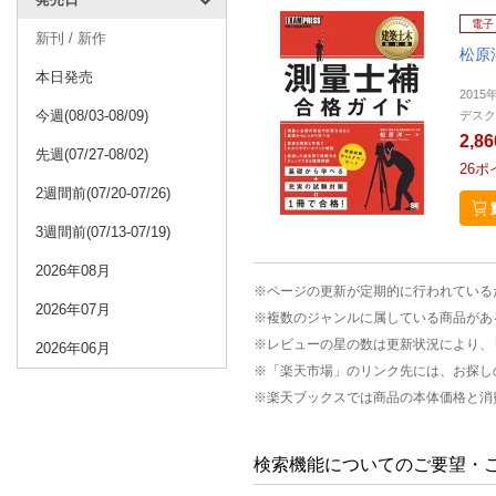
電子
新刊 / 新作
松原
本日発売
2015
今週(08/03-08/09)
デスク
2,8
先週(07/27-08/02)
26
ポ
2週間前(07/20-07/26)
3週間前(07/13-07/19)
2026年08月
※ページの更新が定期的に行われている
2026年07月
※複数のジャンルに属している商品があ
※レビューの星の数は更新状況により、
2026年06月
※「楽天市場」のリンク先には、お探し
※楽天ブックスでは商品の本体価格と消
検索機能についてのご要望・