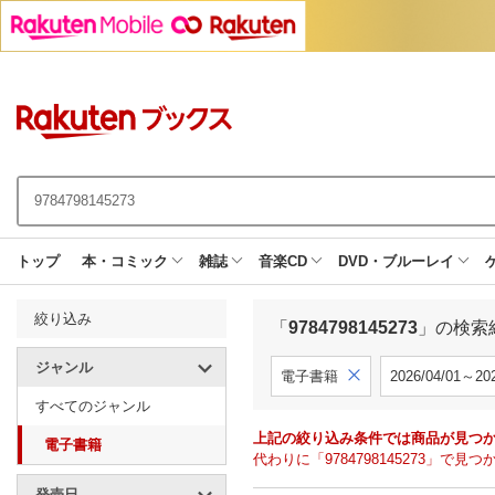
トップ
本・コミック
雑誌
音楽CD
DVD・ブルーレイ
絞り込み
「
9784798145273
」の検索
ジャンル
電子書籍
2026/04/01～202
すべてのジャンル
上記の絞り込み条件では商品が見つ
電子書籍
代わりに「9784798145273」
発売日