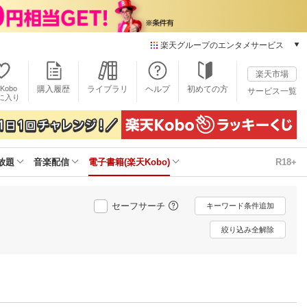
楽天グループのエンタメサービス
電子書籍
楽天市場
楽天Kobo
Kobo
購入履歴
ライブラリ
ヘルプ
初めての方
サービス一覧
本/ゲーム/CD/DVD
に入り
楽天ブックス
雑誌読み放題
楽天マガジン
放題
音楽配信
電子書籍(楽天Kobo)
R18+
音楽配信
楽天ミュージック
動画配信
セーフサーチ
キーワード条件追加
楽天TV
動画配信ガイド
絞り込み全解除
Rakuten PLAY
無料テレビ
Rチャンネル
チケット