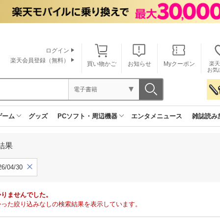
ログイン
楽天会員登録（無料）
買い物かご
お知らせ
Myクーポン
楽天
お気
電子書籍
ゲーム
グッズ
PCソフト・周辺機器
エンタメニュース
雑誌読み
結果
6/04/30
かりませんでした。
で見つかった絞り込みなしの検索結果を表示しています。