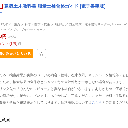
建築土木教科書 測量士補合格ガイド [電子書籍版]
洋一
年12月17日発売 ／ 科学・医学・技術 ／ 翔泳社 ／ 対応端末：電子書籍リーダー, Android, iPhone
トップアプリ, ブラウザビューア
60円
(税込)
イント
1倍
ため、検索結果が実際のページの内容（価格、在庫表示、キャンペーン情報等）と
るため、検索結果の全件数とジャンル毎の合計件数が一致しない場合があります。
リンク先の「みんなのレビュー」と異なる場合がございます。あらかじめご了承く
の商品がない場合もございます。あらかじめご了承ください。また、送料・手数料
費税を含めた総額表示としております。価格表記については
こちら
をご参照くださ
ご意見