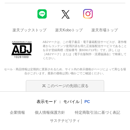
楽天ブックストップ
楽天Koboトップ
楽天市場トップ
ABJマークは、この電子書店・電子書籍配信サービスが、著作権
者からコンテンツ使用許諾を得た正規版配信サービスであること
を示す登録商標（登録番号 第6091713号）です。詳しくは
［ABJマーク］または［電子出版制作・流通協議会］で検索して
ください。
セール・商品情報は定期的に更新されるため、サイト内の表示価格がページによって異なる場
合がございます。最新の価格は買い物かごでご確認ください。
このページの先頭に戻る
表示モード
モバイル
PC
企業情報
個人情報保護方針
特定商取引法に基づく表記
サステナビリティ