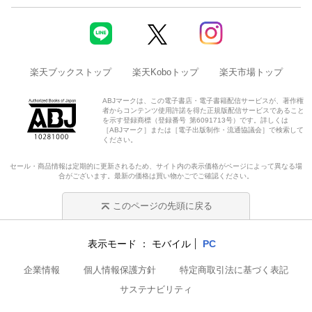
楽天ブックストップ
楽天Koboトップ
楽天市場トップ
ABJマークは、この電子書店・電子書籍配信サービスが、著作権
者からコンテンツ使用許諾を得た正規版配信サービスであること
を示す登録商標（登録番号 第6091713号）です。詳しくは
［ABJマーク］または［電子出版制作・流通協議会］で検索して
ください。
セール・商品情報は定期的に更新されるため、サイト内の表示価格がページによって異なる場
合がございます。最新の価格は買い物かごでご確認ください。
このページの先頭に戻る
表示モード
モバイル
PC
企業情報
個人情報保護方針
特定商取引法に基づく表記
サステナビリティ