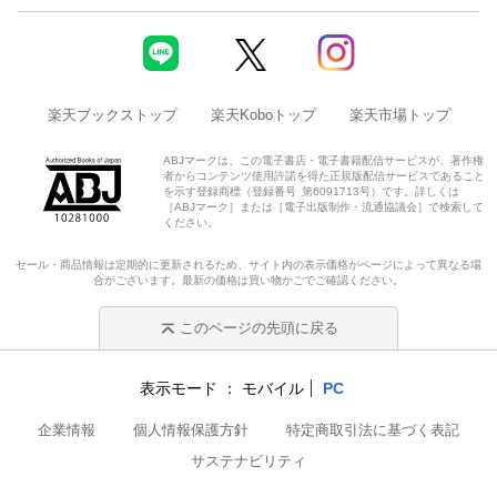
楽天ブックストップ
楽天Koboトップ
楽天市場トップ
ABJマークは、この電子書店・電子書籍配信サービスが、著作権
者からコンテンツ使用許諾を得た正規版配信サービスであること
を示す登録商標（登録番号 第6091713号）です。詳しくは
［ABJマーク］または［電子出版制作・流通協議会］で検索して
ください。
セール・商品情報は定期的に更新されるため、サイト内の表示価格がページによって異なる場
合がございます。最新の価格は買い物かごでご確認ください。
このページの先頭に戻る
表示モード
モバイル
PC
企業情報
個人情報保護方針
特定商取引法に基づく表記
サステナビリティ