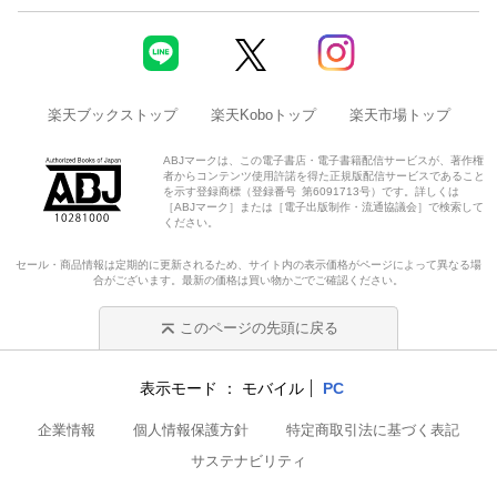
楽天ブックストップ
楽天Koboトップ
楽天市場トップ
ABJマークは、この電子書店・電子書籍配信サービスが、著作権
者からコンテンツ使用許諾を得た正規版配信サービスであること
を示す登録商標（登録番号 第6091713号）です。詳しくは
［ABJマーク］または［電子出版制作・流通協議会］で検索して
ください。
セール・商品情報は定期的に更新されるため、サイト内の表示価格がページによって異なる場
合がございます。最新の価格は買い物かごでご確認ください。
このページの先頭に戻る
表示モード
モバイル
PC
企業情報
個人情報保護方針
特定商取引法に基づく表記
サステナビリティ