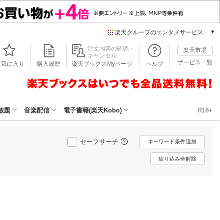
楽天グループのエンタメサービス
本/ゲーム/CD/DVD
注文内容の確認・
楽天市場
キャンセル
楽天ブックス
サービス一覧
お気に入り
購入履歴
楽天ブックスMyページ
ヘルプ
電子書籍
楽天Kobo
雑誌読み放題
楽天マガジン
放題
音楽配信
電子書籍(楽天Kobo)
R18+
音楽配信
楽天ミュージック
動画配信
セーフサーチ
キーワード条件追加
楽天TV
絞り込み全解除
動画配信ガイド
Rakuten PLAY
無料テレビ
Rチャンネル
チケット