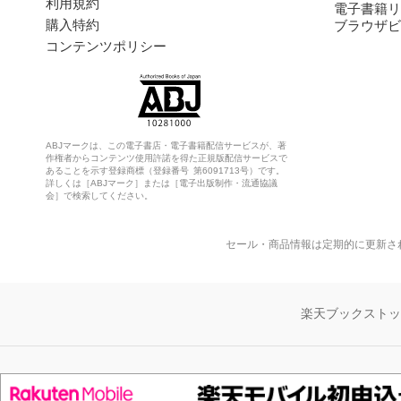
利用規約
電子書籍リ
購入特約
ブラウザビ
コンテンツポリシー
ABJマークは、この電子書店・電子書籍配信サービスが、著
作権者からコンテンツ使用許諾を得た正規版配信サービスで
あることを示す登録商標（登録番号 第6091713号）です。
詳しくは［ABJマーク］または［電子出版制作・流通協議
会］で検索してください。
セール・商品情報は定期的に更新さ
楽天ブックスト