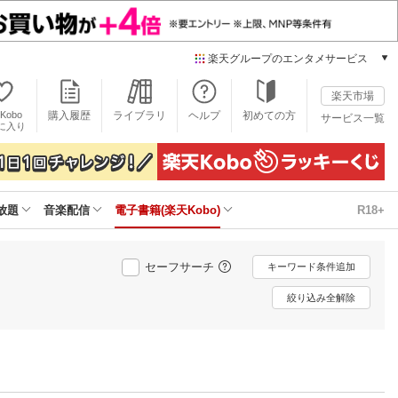
楽天グループのエンタメサービス
電子書籍
楽天市場
楽天Kobo
Kobo
購入履歴
ライブラリ
ヘルプ
初めての方
サービス一覧
本/ゲーム/CD/DVD
に入り
楽天ブックス
雑誌読み放題
楽天マガジン
放題
音楽配信
電子書籍(楽天Kobo)
R18+
音楽配信
楽天ミュージック
動画配信
セーフサーチ
キーワード条件追加
楽天TV
動画配信ガイド
絞り込み全解除
Rakuten PLAY
無料テレビ
Rチャンネル
チケット