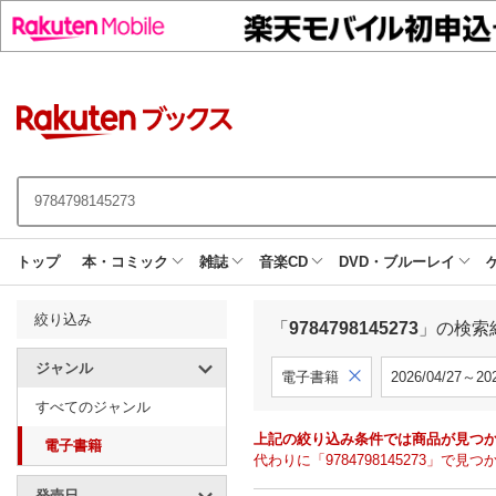
トップ
本・コミック
雑誌
音楽CD
DVD・ブルーレイ
絞り込み
「
9784798145273
」の検索
ジャンル
電子書籍
2026/04/27～202
すべてのジャンル
上記の絞り込み条件では商品が見つ
電子書籍
代わりに「9784798145273」
発売日