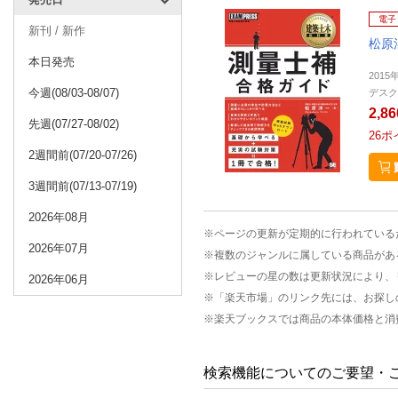
電子
新刊 / 新作
松原
本日発売
2015
今週(08/03-08/07)
デスク
2,8
先週(07/27-08/02)
26
ポ
2週間前(07/20-07/26)
3週間前(07/13-07/19)
2026年08月
※ページの更新が定期的に行われている
2026年07月
※複数のジャンルに属している商品があ
※レビューの星の数は更新状況により、
2026年06月
※「楽天市場」のリンク先には、お探し
※楽天ブックスでは商品の本体価格と消
検索機能についてのご要望・