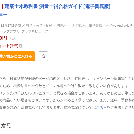
建築土木教科書 測量士補合格ガイド [電子書籍版]
洋一
年12月17日発売 ／ 科学・医学・技術 ／ 翔泳社 ／ 対応端末：電子書籍リーダー, Android, iPhone
トップアプリ, ブラウザビューア
60円
(税込)
イント
1倍
ため、検索結果が実際のページの内容（価格、在庫表示、キャンペーン情報等）と
るため、検索結果の全件数とジャンル毎の合計件数が一致しない場合があります。
リンク先の「みんなのレビュー」と異なる場合がございます。あらかじめご了承く
の商品がない場合もございます。あらかじめご了承ください。また、送料・手数料
費税を含めた総額表示としております。価格表記については
こちら
をご参照くださ
ご意見