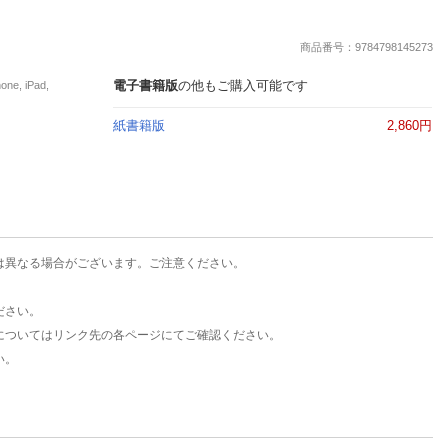
楽天チケット
エンタメニュース
商品番号：9784798145273
推し楽
電子書籍版
の他もご購入可能です
, iPad,
紙書籍版
2,860円
は異なる場合がございます。ご注意ください。
ださい。
についてはリンク先の各ページにてご確認ください。
い。