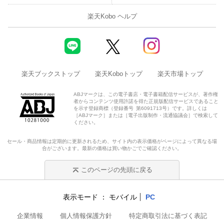
楽天Kobo ヘルプ
楽天ブックストップ
楽天Koboトップ
楽天市場トップ
ABJマークは、この電子書店・電子書籍配信サービスが、著作権
者からコンテンツ使用許諾を得た正規版配信サービスであること
を示す登録商標（登録番号 第6091713号）です。詳しくは
［ABJマーク］または［電子出版制作・流通協議会］で検索して
ください。
セール・商品情報は定期的に更新されるため、サイト内の表示価格がページによって異なる場
合がございます。最新の価格は買い物かごでご確認ください。
このページの先頭に戻る
表示モード
モバイル
PC
企業情報
個人情報保護方針
特定商取引法に基づく表記