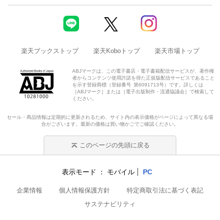
楽天ブックストップ
楽天Koboトップ
楽天市場トップ
ABJマークは、この電子書店・電子書籍配信サービスが、著作権
者からコンテンツ使用許諾を得た正規版配信サービスであること
を示す登録商標（登録番号 第6091713号）です。詳しくは
［ABJマーク］または［電子出版制作・流通協議会］で検索して
ください。
セール・商品情報は定期的に更新されるため、サイト内の表示価格がページによって異なる場
合がございます。最新の価格は買い物かごでご確認ください。
このページの先頭に戻る
表示モード
モバイル
PC
企業情報
個人情報保護方針
特定商取引法に基づく表記
サステナビリティ