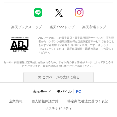
楽天ブックストップ
楽天Koboトップ
楽天市場トップ
ABJマークは、この電子書店・電子書籍配信サービスが、著作権
者からコンテンツ使用許諾を得た正規版配信サービスであること
を示す登録商標（登録番号 第6091713号）です。詳しくは
［ABJマーク］または［電子出版制作・流通協議会］で検索して
ください。
セール・商品情報は定期的に更新されるため、サイト内の表示価格がページによって異なる場
合がございます。最新の価格は買い物かごでご確認ください。
このページの先頭に戻る
表示モード
モバイル
PC
企業情報
個人情報保護方針
特定商取引法に基づく表記
サステナビリティ