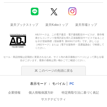
楽天ブックストップ
楽天Koboトップ
楽天市場トップ
ABJマークは、この電子書店・電子書籍配信サービスが、著作権
者からコンテンツ使用許諾を得た正規版配信サービスであること
を示す登録商標（登録番号 第6091713号）です。詳しくは
［ABJマーク］または［電子出版制作・流通協議会］で検索して
ください。
セール・商品情報は定期的に更新されるため、サイト内の表示価格がページによって異なる場
合がございます。最新の価格は買い物かごでご確認ください。
このページの先頭に戻る
表示モード
モバイル
PC
企業情報
個人情報保護方針
特定商取引法に基づく表記
サステナビリティ