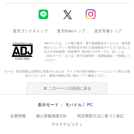
楽天ブックストップ
楽天Koboトップ
楽天市場トップ
ABJマークは、この電子書店・電子書籍配信サービスが、著作権
者からコンテンツ使用許諾を得た正規版配信サービスであること
を示す登録商標（登録番号 第6091713号）です。詳しくは
［ABJマーク］または［電子出版制作・流通協議会］で検索して
ください。
セール・商品情報は定期的に更新されるため、サイト内の表示価格がページによって異なる場
合がございます。最新の価格は買い物かごでご確認ください。
このページの先頭に戻る
表示モード
モバイル
PC
企業情報
個人情報保護方針
特定商取引法に基づく表記
サステナビリティ