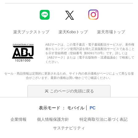
楽天ブックストップ
楽天Koboトップ
楽天市場トップ
ABJマークは、この電子書店・電子書籍配信サービスが、著作権
者からコンテンツ使用許諾を得た正規版配信サービスであること
を示す登録商標（登録番号 第6091713号）です。詳しくは
［ABJマーク］または［電子出版制作・流通協議会］で検索して
ください。
セール・商品情報は定期的に更新されるため、サイト内の表示価格がページによって異なる場
合がございます。最新の価格は買い物かごでご確認ください。
このページの先頭に戻る
表示モード
モバイル
PC
企業情報
個人情報保護方針
特定商取引法に基づく表記
サステナビリティ