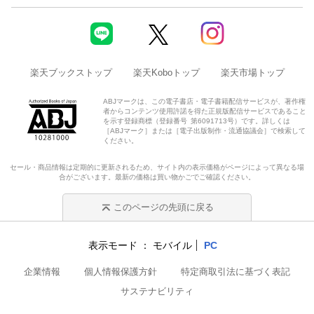
楽天ブックストップ
楽天Koboトップ
楽天市場トップ
ABJマークは、この電子書店・電子書籍配信サービスが、著作権
者からコンテンツ使用許諾を得た正規版配信サービスであること
を示す登録商標（登録番号 第6091713号）です。詳しくは
［ABJマーク］または［電子出版制作・流通協議会］で検索して
ください。
セール・商品情報は定期的に更新されるため、サイト内の表示価格がページによって異なる場
合がございます。最新の価格は買い物かごでご確認ください。
このページの先頭に戻る
表示モード
モバイル
PC
企業情報
個人情報保護方針
特定商取引法に基づく表記
サステナビリティ