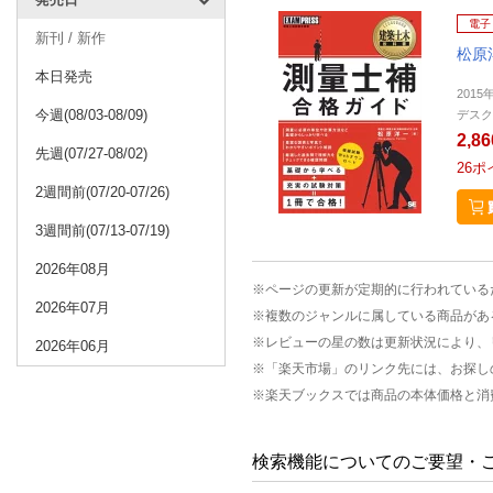
電子
新刊 / 新作
松原
本日発売
2015
今週(08/03-08/09)
デスク
2,8
先週(07/27-08/02)
26
ポ
2週間前(07/20-07/26)
3週間前(07/13-07/19)
2026年08月
※ページの更新が定期的に行われている
2026年07月
※複数のジャンルに属している商品があ
※レビューの星の数は更新状況により、
2026年06月
※「楽天市場」のリンク先には、お探し
※楽天ブックスでは商品の本体価格と消
検索機能についてのご要望・