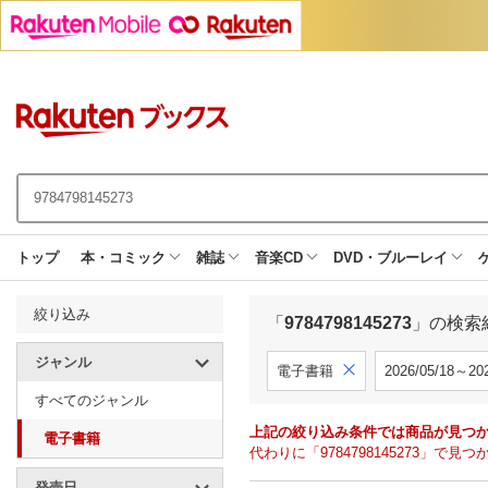
トップ
本・コミック
雑誌
音楽CD
DVD・ブルーレイ
絞り込み
「
9784798145273
」の検索
ジャンル
電子書籍
2026/05/18～202
すべてのジャンル
上記の絞り込み条件では商品が見つ
電子書籍
代わりに「9784798145273」
発売日