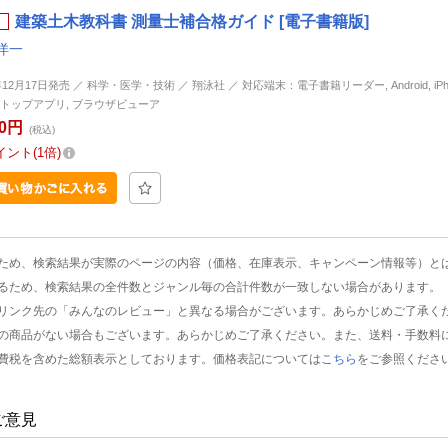
建築土木教科書 測量士補合格ガイド [電子書籍版]
洋一
年12月17日発売 ／ 科学・医学・技術 ／ 翔泳社 ／ 対応端末：電子書籍リーダー, Android, iPhone
トップアプリ, ブラウザビューア
60円
(税込)
イント
1倍
ため、検索結果が実際のページの内容（価格、在庫表示、キャンペーン情報等）と
るため、検索結果の全件数とジャンル毎の合計件数が一致しない場合があります。
リンク先の「みんなのレビュー」と異なる場合がございます。あらかじめご了承く
の商品がない場合もございます。あらかじめご了承ください。また、送料・手数料
費税を含めた総額表示としております。価格表記については
こちら
をご参照くださ
ご意見