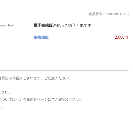
楽天チケット
エンタメニュース
商品番号：9784798145273
推し楽
電子書籍版
の他もご購入可能です
, iPad,
紙書籍版
2,860円
は異なる場合がございます。ご注意ください。
ださい。
についてはリンク先の各ページにてご確認ください。
い。