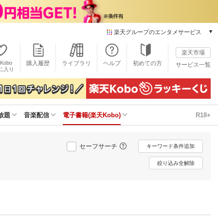
楽天グループのエンタメサービス
電子書籍
楽天市場
楽天Kobo
Kobo
購入履歴
ライブラリ
ヘルプ
初めての方
サービス一覧
本/ゲーム/CD/DVD
に入り
楽天ブックス
雑誌読み放題
楽天マガジン
放題
音楽配信
電子書籍(楽天Kobo)
R18+
音楽配信
楽天ミュージック
動画配信
セーフサーチ
キーワード条件追加
楽天TV
動画配信ガイド
絞り込み全解除
Rakuten PLAY
無料テレビ
Rチャンネル
チケット