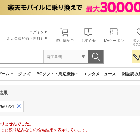
ログイン
楽天会員登録（無料）
買い物かご
お知らせ
Myクーポン
楽天
お気
電子書籍
ゲーム
グッズ
PCソフト・周辺機器
エンタメニュース
雑誌読み
結果
6/05/21
かりませんでした。
で見つかった絞り込みなしの検索結果を表示しています。