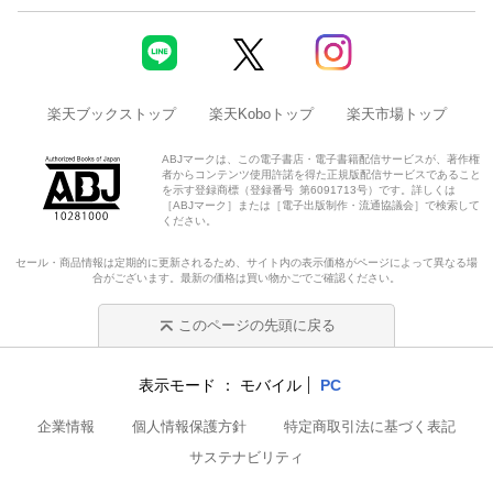
楽天ブックストップ
楽天Koboトップ
楽天市場トップ
ABJマークは、この電子書店・電子書籍配信サービスが、著作権
者からコンテンツ使用許諾を得た正規版配信サービスであること
を示す登録商標（登録番号 第6091713号）です。詳しくは
［ABJマーク］または［電子出版制作・流通協議会］で検索して
ください。
セール・商品情報は定期的に更新されるため、サイト内の表示価格がページによって異なる場
合がございます。最新の価格は買い物かごでご確認ください。
このページの先頭に戻る
表示モード
モバイル
PC
企業情報
個人情報保護方針
特定商取引法に基づく表記
サステナビリティ