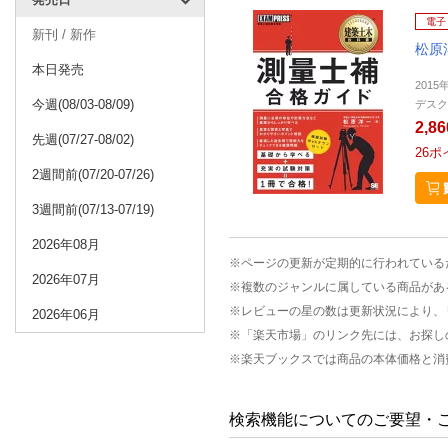
電子
新刊 / 新作
松原
本日発売
2015
今週(08/03-08/09)
デスク
2,8
先週(07/27-08/02)
26
ポ
2週間前(07/20-07/26)
3週間前(07/13-07/19)
2026年08月
※ページの更新が定期的に行われている
2026年07月
※複数のジャンルに属している商品があ
※レビューの星の数は更新状況により、
2026年06月
※「楽天市場」のリンク先には、お探し
※楽天ブックスでは商品の本体価格と消
検索機能についてのご要望・