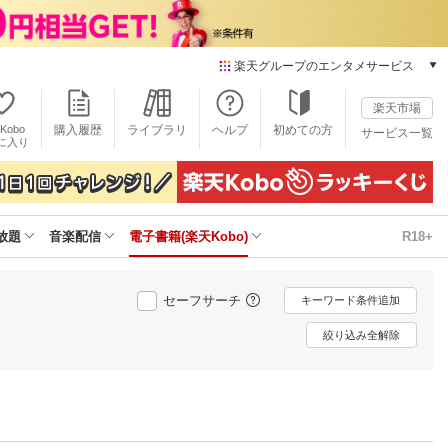
楽天グループのエンタメサービス
電子書籍
楽天市場
楽天Kobo
Kobo
購入履歴
ライブラリ
ヘルプ
初めての方
サービス一覧
本/ゲーム/CD/DVD
に入り
楽天ブックス
雑誌読み放題
楽天マガジン
放題
音楽配信
電子書籍(楽天Kobo)
R18+
音楽配信
楽天ミュージック
動画配信
セーフサーチ
キーワード条件追加
楽天TV
動画配信ガイド
絞り込み全解除
Rakuten PLAY
無料テレビ
Rチャンネル
チケット