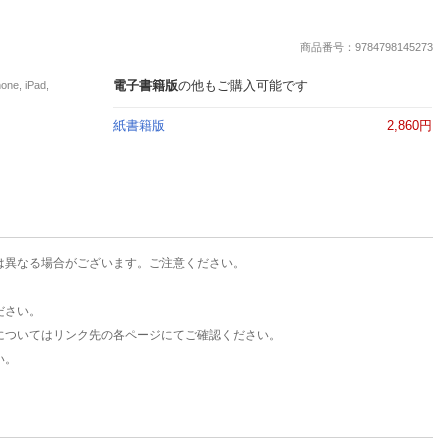
楽天チケット
エンタメニュース
商品番号：9784798145273
推し楽
電子書籍版
の他もご購入可能です
, iPad,
紙書籍版
2,860円
は異なる場合がございます。ご注意ください。
ださい。
についてはリンク先の各ページにてご確認ください。
い。