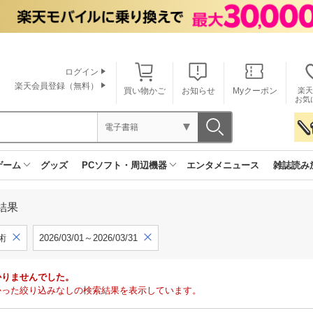
ログイン
楽天会員登録（無料）
買い物かご
お知らせ
Myクーポン
楽天
お気
電子書籍
ゲーム
グッズ
PCソフト・周辺機器
エンタメニュース
雑誌読み
結果
術
2026/03/01～2026/03/31
かりませんでした。
で見つかった絞り込みなしの検索結果を表示しています。