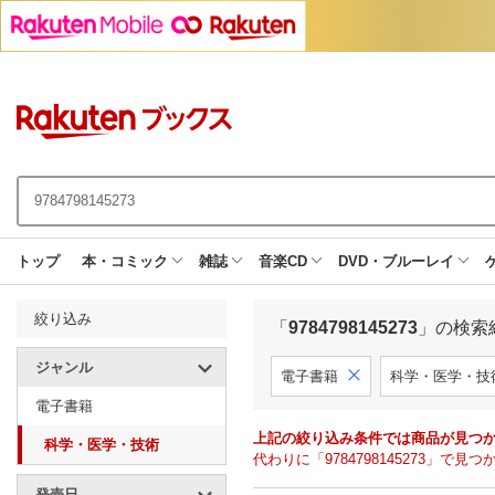
トップ
本・コミック
雑誌
音楽CD
DVD・ブルーレイ
絞り込み
「
9784798145273
」の検索
ジャンル
電子書籍
科学・医学・技
電子書籍
上記の絞り込み条件では商品が見つ
科学・医学・技術
代わりに「9784798145273」
発売日