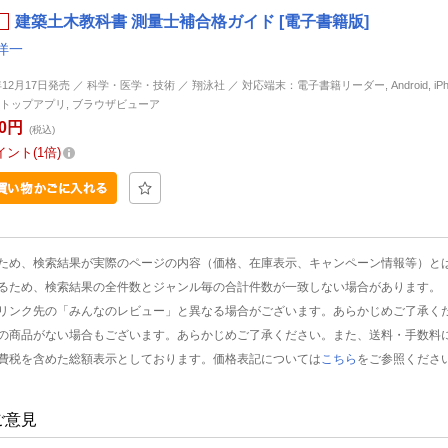
建築土木教科書 測量士補合格ガイド [電子書籍版]
洋一
年12月17日発売 ／ 科学・医学・技術 ／ 翔泳社 ／ 対応端末：電子書籍リーダー, Android, iPhone
トップアプリ, ブラウザビューア
60円
(税込)
イント
1倍
ため、検索結果が実際のページの内容（価格、在庫表示、キャンペーン情報等）と
るため、検索結果の全件数とジャンル毎の合計件数が一致しない場合があります。
リンク先の「みんなのレビュー」と異なる場合がございます。あらかじめご了承く
の商品がない場合もございます。あらかじめご了承ください。また、送料・手数料
費税を含めた総額表示としております。価格表記については
こちら
をご参照くださ
ご意見