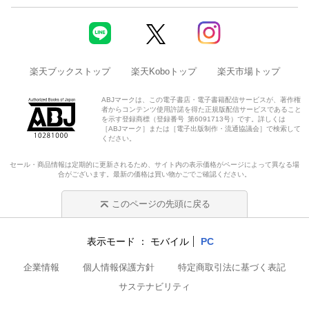
楽天ブックストップ
楽天Koboトップ
楽天市場トップ
ABJマークは、この電子書店・電子書籍配信サービスが、著作権
者からコンテンツ使用許諾を得た正規版配信サービスであること
を示す登録商標（登録番号 第6091713号）です。詳しくは
［ABJマーク］または［電子出版制作・流通協議会］で検索して
ください。
セール・商品情報は定期的に更新されるため、サイト内の表示価格がページによって異なる場
合がございます。最新の価格は買い物かごでご確認ください。
このページの先頭に戻る
表示モード
モバイル
PC
企業情報
個人情報保護方針
特定商取引法に基づく表記
サステナビリティ