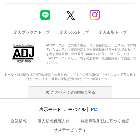
楽天ブックストップ
楽天Koboトップ
楽天市場トップ
ABJマークは、この電子書店・電子書籍配信サービスが、著作権
者からコンテンツ使用許諾を得た正規版配信サービスであること
を示す登録商標（登録番号 第6091713号）です。詳しくは
［ABJマーク］または［電子出版制作・流通協議会］で検索して
ください。
セール・商品情報は定期的に更新されるため、サイト内の表示価格がページによって異なる場
合がございます。最新の価格は買い物かごでご確認ください。
このページの先頭に戻る
表示モード
モバイル
PC
企業情報
個人情報保護方針
特定商取引法に基づく表記
サステナビリティ