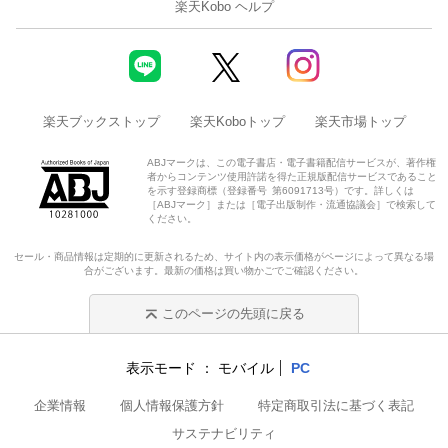
楽天Kobo ヘルプ
楽天ブックストップ
楽天Koboトップ
楽天市場トップ
ABJマークは、この電子書店・電子書籍配信サービスが、著作権
者からコンテンツ使用許諾を得た正規版配信サービスであること
を示す登録商標（登録番号 第6091713号）です。詳しくは
［ABJマーク］または［電子出版制作・流通協議会］で検索して
ください。
セール・商品情報は定期的に更新されるため、サイト内の表示価格がページによって異なる場
合がございます。最新の価格は買い物かごでご確認ください。
このページの先頭に戻る
表示モード
モバイル
PC
企業情報
個人情報保護方針
特定商取引法に基づく表記
サステナビリティ