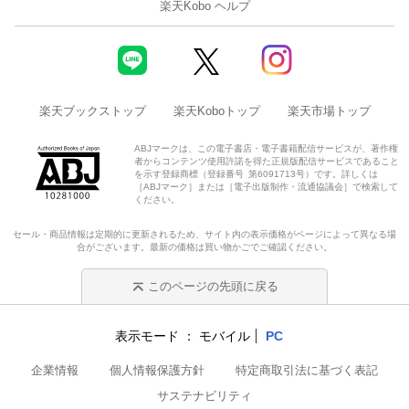
楽天Kobo ヘルプ
楽天ブックストップ
楽天Koboトップ
楽天市場トップ
ABJマークは、この電子書店・電子書籍配信サービスが、著作権
者からコンテンツ使用許諾を得た正規版配信サービスであること
を示す登録商標（登録番号 第6091713号）です。詳しくは
［ABJマーク］または［電子出版制作・流通協議会］で検索して
ください。
セール・商品情報は定期的に更新されるため、サイト内の表示価格がページによって異なる場
合がございます。最新の価格は買い物かごでご確認ください。
このページの先頭に戻る
表示モード
モバイル
PC
企業情報
個人情報保護方針
特定商取引法に基づく表記
サステナビリティ