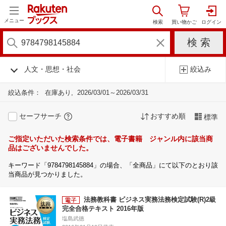
メニュー
人文・思想・社会
絞込み
絞込条件：
在庫あり
2026/03/01～2026/03/31
セーフサーチ
おすすめ順
標準
ご指定いただいた検索条件では、電子書籍 ジャンル内に該当商
品はございませんでした。
キーワード「9784798145884」の場合、「全商品」にて以下のとおり該
当商品が見つかりました。
法務教科書 ビジネス実務法務検定試験(R)2級
完全合格テキスト 2016年版
塩島武徳