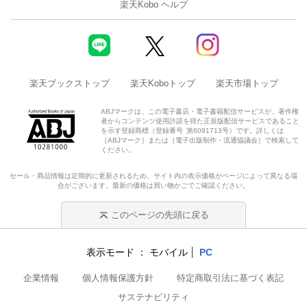
楽天Kobo ヘルプ
楽天ブックストップ
楽天Koboトップ
楽天市場トップ
ABJマークは、この電子書店・電子書籍配信サービスが、著作権
者からコンテンツ使用許諾を得た正規版配信サービスであること
を示す登録商標（登録番号 第6091713号）です。詳しくは
［ABJマーク］または［電子出版制作・流通協議会］で検索して
ください。
セール・商品情報は定期的に更新されるため、サイト内の表示価格がページによって異なる場
合がございます。最新の価格は買い物かごでご確認ください。
このページの先頭に戻る
表示モード
モバイル
PC
企業情報
個人情報保護方針
特定商取引法に基づく表記
サステナビリティ