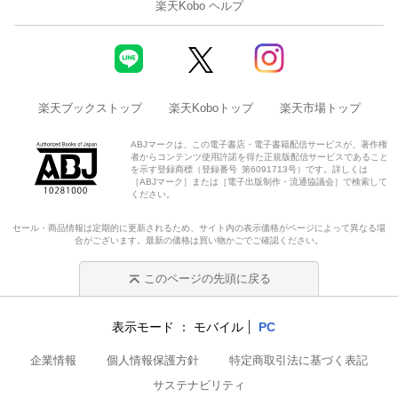
楽天Kobo ヘルプ
楽天ブックストップ
楽天Koboトップ
楽天市場トップ
ABJマークは、この電子書店・電子書籍配信サービスが、著作権
者からコンテンツ使用許諾を得た正規版配信サービスであること
を示す登録商標（登録番号 第6091713号）です。詳しくは
［ABJマーク］または［電子出版制作・流通協議会］で検索して
ください。
セール・商品情報は定期的に更新されるため、サイト内の表示価格がページによって異なる場
合がございます。最新の価格は買い物かごでご確認ください。
このページの先頭に戻る
表示モード
モバイル
PC
企業情報
個人情報保護方針
特定商取引法に基づく表記
サステナビリティ