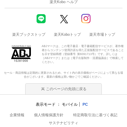
楽天Kobo ヘルプ
楽天ブックストップ
楽天Koboトップ
楽天市場トップ
ABJマークは、この電子書店・電子書籍配信サービスが、著作権
者からコンテンツ使用許諾を得た正規版配信サービスであること
を示す登録商標（登録番号 第6091713号）です。詳しくは
［ABJマーク］または［電子出版制作・流通協議会］で検索して
ください。
セール・商品情報は定期的に更新されるため、サイト内の表示価格がページによって異なる場
合がございます。最新の価格は買い物かごでご確認ください。
このページの先頭に戻る
表示モード
モバイル
PC
企業情報
個人情報保護方針
特定商取引法に基づく表記
サステナビリティ