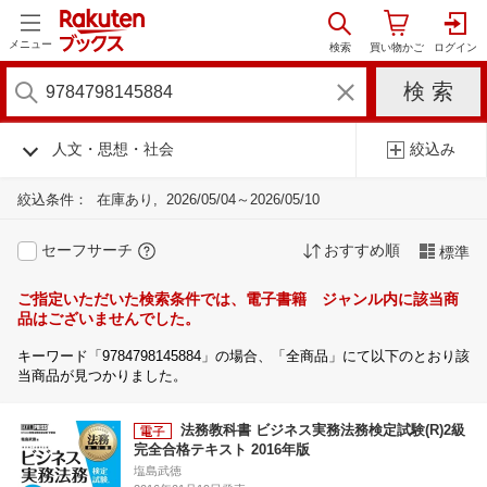
メニュー
人文・思想・社会
絞込み
絞込条件：
在庫あり
2026/05/04～2026/05/10
セーフサーチ
おすすめ順
標準
ご指定いただいた検索条件では、電子書籍 ジャンル内に該当商
品はございませんでした。
キーワード「9784798145884」の場合、「全商品」にて以下のとおり該
当商品が見つかりました。
法務教科書 ビジネス実務法務検定試験(R)2級
完全合格テキスト 2016年版
塩島武徳