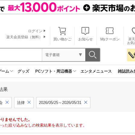
ログイン
楽天会員登録（無料）
買い物かご
お知らせ
Myクーポン
楽天
お気
電子書籍
ゲーム
グッズ
PCソフト・周辺機器
エンタメニュース
雑誌読み
結果
会
法律
2026/05/25～2026/05/31
かりませんでした。
で見つかった絞り込みなしの検索結果を表示しています。