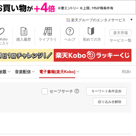
楽天グループのエンタメサービス
電子書籍
楽天市場
楽天Kobo
Kobo
購入履歴
ライブラリ
ヘルプ
初めての方
サービス一覧
本/ゲーム/CD/DVD
に入り
楽天ブックス
雑誌読み放題
楽天マガジン
放題
音楽配信
電子書籍(楽天Kobo)
R18+
音楽配信
楽天ミュージック
動画配信
セーフサーチ
キーワード条件追加
楽天TV
動画配信ガイド
絞り込み全解除
Rakuten PLAY
無料テレビ
Rチャンネル
チケット