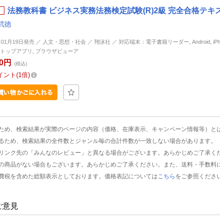
法務教科書 ビジネス実務法務検定試験(R)2級 完全合格テキスト
武徳
年01月19日発売 ／ 人文・思想・社会 ／ 翔泳社 ／ 対応端末：電子書籍リーダー, Android, iPhone
トップアプリ, ブラウザビューア
50円
(税込)
イント
1倍
ため、検索結果が実際のページの内容（価格、在庫表示、キャンペーン情報等）と
るため、検索結果の全件数とジャンル毎の合計件数が一致しない場合があります。
リンク先の「みんなのレビュー」と異なる場合がございます。あらかじめご了承く
の商品がない場合もございます。あらかじめご了承ください。また、送料・手数料
費税を含めた総額表示としております。価格表記については
こちら
をご参照くださ
ご意見