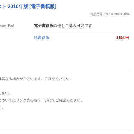
楽天チケット
 2016年版 [電子書籍版]
エンタメニュース
商品番号：9784798145884
推し楽
電子書籍版
の他もご購入可能です
, iPad,
紙書籍版
3,850円
は異なる場合がございます。ご注意ください。
ださい。
についてはリンク先の各ページにてご確認ください。
い。