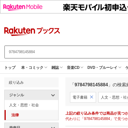
トップ
本・コミック
雑誌
音楽CD
DVD・ブルーレイ
絞り込み
「
9784798145884
」の検索
ジャンル
電子書籍
人文・思想・社
人文・思想・社会
上記の絞り込み条件では商品が見つ
法律
代わりに「9784798145884」
発売日