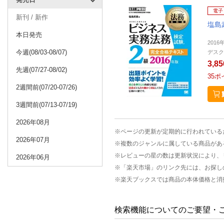
電子
新刊 / 新作
塩島
本日発売
2016
今週(08/03-08/07)
デスク
3,8
先週(07/27-08/02)
35
ポ
2週間前(07/20-07/26)
3週間前(07/13-07/19)
2026年08月
※ページの更新が定期的に行われている
2026年07月
※複数のジャンルに属している商品があ
※レビューの星の数は更新状況により、
2026年06月
※「楽天市場」のリンク先には、お探し
※楽天ブックスでは商品の本体価格と消
検索機能についてのご要望・