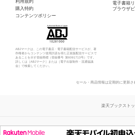
利用規約
電子書籍リ
購入特約
ブラウザビ
コンテンツポリシー
ABJマークは、この電子書店・電子書籍配信サービスが、著
作権者からコンテンツ使用許諾を得た正規版配信サービスで
あることを示す登録商標（登録番号 第6091713号）です。
詳しくは［ABJマーク］または［電子出版制作・流通協議
会］で検索してください。
セール・商品情報は定期的に更新さ
楽天ブックスト