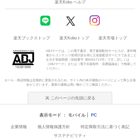
楽天Kobo ヘルプ
楽天ブックストップ
楽天Koboトップ
楽天市場トップ
ABJマークは、この電子書店・電子書籍配信サービスが、著作権
者からコンテンツ使用許諾を得た正規版配信サービスであること
を示す登録商標（登録番号 第6091713号）です。詳しくは
［ABJマーク］または［電子出版制作・流通協議会］で検索して
ください。
セール・商品情報は定期的に更新されるため、サイト内の表示価格がページによって異なる場
合がございます。最新の価格は買い物かごでご確認ください。
このページの先頭に戻る
表示モード
モバイル
PC
企業情報
個人情報保護方針
特定商取引法に基づく表記
サステナビリティ