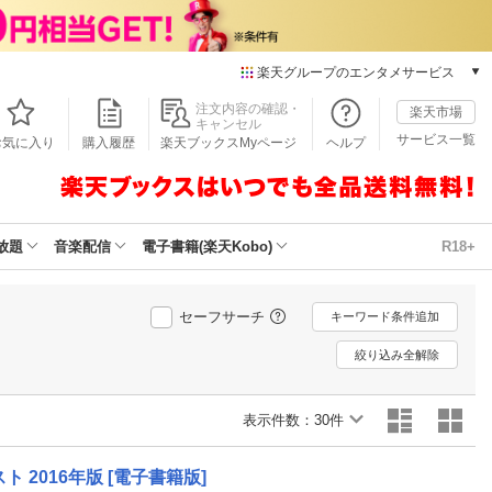
楽天グループのエンタメサービス
本/ゲーム/CD/DVD
注文内容の確認・
楽天市場
キャンセル
楽天ブックス
サービス一覧
お気に入り
購入履歴
楽天ブックスMyページ
ヘルプ
電子書籍
楽天Kobo
雑誌読み放題
楽天マガジン
放題
音楽配信
電子書籍(楽天Kobo)
R18+
音楽配信
楽天ミュージック
動画配信
セーフサーチ
キーワード条件追加
楽天TV
絞り込み全解除
動画配信ガイド
Rakuten PLAY
表示件数：
無料テレビ
30件
Rチャンネル
チケット
 2016年版 [電子書籍版]