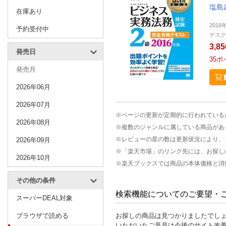
塩島
在庫あり
2016
予約受付中
デスク
3,8
発売日
35
ポ
発売月
2026年06月
2026年07月
※ページの更新が定期的に行われている
2026年08月
※複数のジャンルに属している商品があ
※レビューの星の数は更新状況により、
2026年09月
※「楽天市場」のリンク先には、お探し
2026年10月
※楽天ブックスでは商品の本体価格と消
その他の条件
検索機能についてのご要望・
スーパーDEAL対象
ブラウザで読める
お探しの商品は見つかりましたでし
いただいたご意見は今後のサイト改