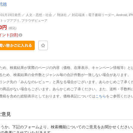
武徳
年01月19日発売 ／ 人文・思想・社会 ／ 翔泳社 ／ 対応端末：電子書籍リーダー, Android, iPhone
トップアプリ, ブラウザビューア
50円
(税込)
イント
1倍
ため、検索結果が実際のページの内容（価格、在庫表示、キャンペーン情報等）と
るため、検索結果の全件数とジャンル毎の合計件数が一致しない場合があります。
リンク先の「みんなのレビュー」と異なる場合がございます。あらかじめご了承く
の商品がない場合もございます。あらかじめご了承ください。また、送料・手数料
費税を含めた総額表示としております。価格表記については
こちら
をご参照くださ
ご意見
ょうか。下記のフォームより、検索機能についてのご意見をお聞かせください
善の参考にさせていただきます。