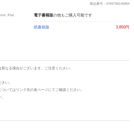
楽天チケット
商品番号：9784798145884
エンタメニュース
推し楽
電子書籍版
の他もご購入可能です
, iPad,
紙書籍版
3,850円
は異なる場合がございます。ご注意ください。
ださい。
についてはリンク先の各ページにてご確認ください。
い。
。