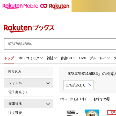
トップ
本・コミック
雑誌
音楽CD
DVD・ブルーレイ
絞り込み
「
9784798145884
」の検索
ジャンル
立ち読みあり
電子書籍 (1)
1件～1件 (全 1件)
おすすめ順
在庫状況
注文可能
電子