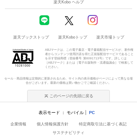
楽天Kobo ヘルプ
楽天ブックストップ
楽天Koboトップ
楽天市場トップ
ABJマークは、この電子書店・電子書籍配信サービスが、著作権
者からコンテンツ使用許諾を得た正規版配信サービスであること
を示す登録商標（登録番号 第6091713号）です。詳しくは
［ABJマーク］または［電子出版制作・流通協議会］で検索して
ください。
セール・商品情報は定期的に更新されるため、サイト内の表示価格がページによって異なる場
合がございます。最新の価格は買い物かごでご確認ください。
このページの先頭に戻る
表示モード
モバイル
PC
企業情報
個人情報保護方針
特定商取引法に基づく表記
サステナビリティ