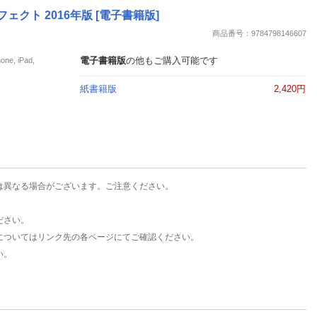
楽天チケット
クト 2016年版 [電子書籍版]
エンタメニュース
商品番号：9784798146607
推し楽
電子書籍版
の他もご購入可能です
, iPad,
紙書籍版
2,420円
は異なる場合がございます。ご注意ください。
ださい。
についてはリンク先の各ページにてご確認ください。
い。