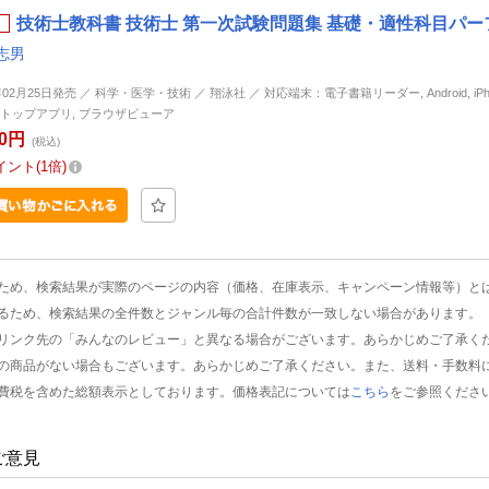
技術士教科書 技術士 第一次試験問題集 基礎・適性科目パーフェ
志男
年02月25日発売 ／ 科学・医学・技術 ／ 翔泳社 ／ 対応端末：電子書籍リーダー, Android, iPhone
トップアプリ, ブラウザビューア
20円
(税込)
イント
1倍
ため、検索結果が実際のページの内容（価格、在庫表示、キャンペーン情報等）と
るため、検索結果の全件数とジャンル毎の合計件数が一致しない場合があります。
リンク先の「みんなのレビュー」と異なる場合がございます。あらかじめご了承く
の商品がない場合もございます。あらかじめご了承ください。また、送料・手数料
費税を含めた総額表示としております。価格表記については
こちら
をご参照くださ
ご意見