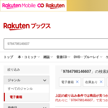
トップ
本・コミック
雑誌
音楽CD
DVD・ブルーレイ
絞り込み
「
9784798146607
」の検索
ジャンル
電子書籍
在庫あり
すべてのジャンル
上記の絞り込み条件では商品が見つ
電子書籍
代わりに「9784798146607」
発売日