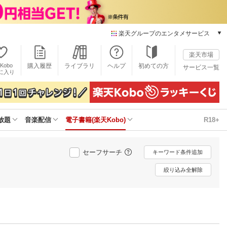
楽天グループのエンタメサービス
電子書籍
楽天市場
楽天Kobo
Kobo
購入履歴
ライブラリ
ヘルプ
初めての方
サービス一覧
本/ゲーム/CD/DVD
に入り
楽天ブックス
雑誌読み放題
楽天マガジン
放題
音楽配信
電子書籍(楽天Kobo)
R18+
音楽配信
楽天ミュージック
動画配信
セーフサーチ
キーワード条件追加
楽天TV
動画配信ガイド
絞り込み全解除
Rakuten PLAY
無料テレビ
Rチャンネル
チケット