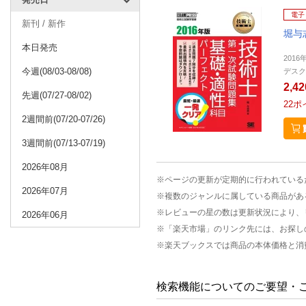
電子
新刊 / 新作
堀与
本日発売
2016
今週(08/03-08/08)
デスク
2,4
先週(07/27-08/02)
22
ポ
2週間前(07/20-07/26)
3週間前(07/13-07/19)
2026年08月
※ページの更新が定期的に行われている
2026年07月
※複数のジャンルに属している商品があ
※レビューの星の数は更新状況により、
2026年06月
※「楽天市場」のリンク先には、お探し
※楽天ブックスでは商品の本体価格と消
検索機能についてのご要望・