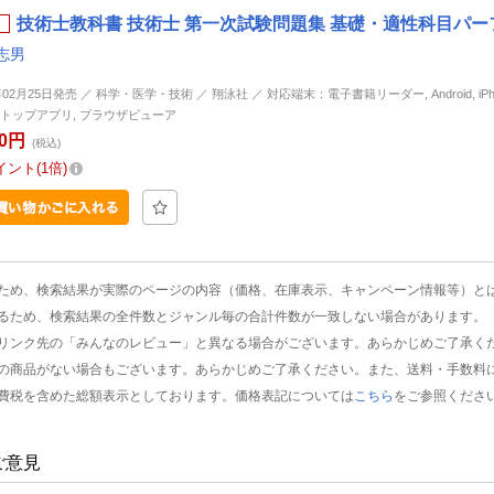
技術士教科書 技術士 第一次試験問題集 基礎・適性科目パーフェ
志男
年02月25日発売 ／ 科学・医学・技術 ／ 翔泳社 ／ 対応端末：電子書籍リーダー, Android, iPhone
トップアプリ, ブラウザビューア
20円
(税込)
イント
1倍
ため、検索結果が実際のページの内容（価格、在庫表示、キャンペーン情報等）と
るため、検索結果の全件数とジャンル毎の合計件数が一致しない場合があります。
リンク先の「みんなのレビュー」と異なる場合がございます。あらかじめご了承く
の商品がない場合もございます。あらかじめご了承ください。また、送料・手数料
費税を含めた総額表示としております。価格表記については
こちら
をご参照くださ
ご意見