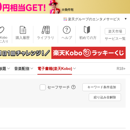
楽天グループのエンタメサービス
電子書籍
楽天市場
楽天Kobo
Kobo
購入履歴
ライブラリ
ヘルプ
初めての方
サービス一覧
本/ゲーム/CD/DVD
に入り
楽天ブックス
雑誌読み放題
楽天マガジン
放題
音楽配信
電子書籍(楽天Kobo)
R18+
音楽配信
楽天ミュージック
動画配信
セーフサーチ
キーワード条件追加
楽天TV
動画配信ガイド
絞り込み全解除
Rakuten PLAY
無料テレビ
Rチャンネル
チケット