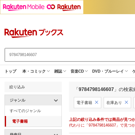
トップ
本・コミック
雑誌
音楽CD
DVD・ブルーレイ
絞り込み
「
9784798146607
」の検索
ジャンル
電子書籍
在庫あり
すべてのジャンル
上記の絞り込み条件では商品が見つ
電子書籍
代わりに「9784798146607」
発売日