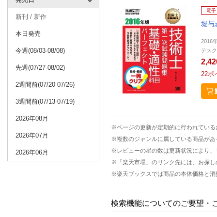
電子
新刊 / 新作
堀与
本日発売
2016
今週(08/03-08/08)
デスク
2,4
先週(07/27-08/02)
22
ポ
2週間前(07/20-07/26)
3週間前(07/13-07/19)
2026年08月
※ページの更新が定期的に行われている
2026年07月
※複数のジャンルに属している商品があ
※レビューの星の数は更新状況により、
2026年06月
※「楽天市場」のリンク先には、お探し
※楽天ブックスでは商品の本体価格と消
検索機能についてのご要望・