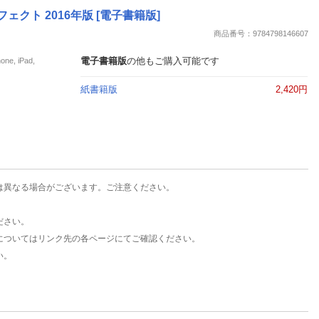
楽天チケット
クト 2016年版 [電子書籍版]
エンタメニュース
商品番号：9784798146607
推し楽
電子書籍版
の他もご購入可能です
, iPad,
紙書籍版
2,420円
は異なる場合がございます。ご注意ください。
ださい。
についてはリンク先の各ページにてご確認ください。
い。