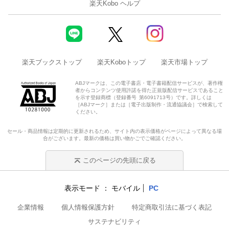
楽天Kobo ヘルプ
楽天ブックストップ
楽天Koboトップ
楽天市場トップ
ABJマークは、この電子書店・電子書籍配信サービスが、著作権
者からコンテンツ使用許諾を得た正規版配信サービスであること
を示す登録商標（登録番号 第6091713号）です。詳しくは
［ABJマーク］または［電子出版制作・流通協議会］で検索して
ください。
セール・商品情報は定期的に更新されるため、サイト内の表示価格がページによって異なる場
合がございます。最新の価格は買い物かごでご確認ください。
このページの先頭に戻る
表示モード
モバイル
PC
企業情報
個人情報保護方針
特定商取引法に基づく表記
サステナビリティ