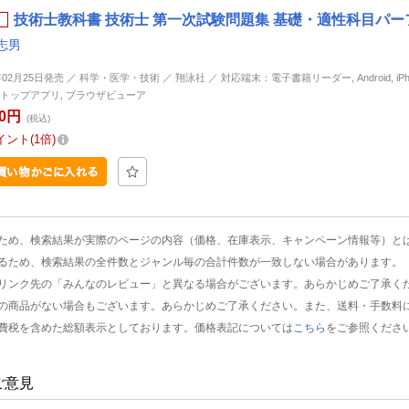
技術士教科書 技術士 第一次試験問題集 基礎・適性科目パーフェ
志男
年02月25日発売 ／ 科学・医学・技術 ／ 翔泳社 ／ 対応端末：電子書籍リーダー, Android, iPhone
トップアプリ, ブラウザビューア
20円
(税込)
イント
1倍
ため、検索結果が実際のページの内容（価格、在庫表示、キャンペーン情報等）と
るため、検索結果の全件数とジャンル毎の合計件数が一致しない場合があります。
リンク先の「みんなのレビュー」と異なる場合がございます。あらかじめご了承く
の商品がない場合もございます。あらかじめご了承ください。また、送料・手数料
費税を含めた総額表示としております。価格表記については
こちら
をご参照くださ
ご意見