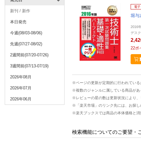
電子
新刊 / 新作
堀与
本日発売
2016
今週(08/03-08/06)
デスク
2,4
先週(07/27-08/02)
22
ポ
2週間前(07/20-07/26)
3週間前(07/13-07/19)
2026年08月
※ページの更新が定期的に行われている
2026年07月
※複数のジャンルに属している商品があ
※レビューの星の数は更新状況により、
2026年06月
※「楽天市場」のリンク先には、お探し
※楽天ブックスでは商品の本体価格と消
検索機能についてのご要望・