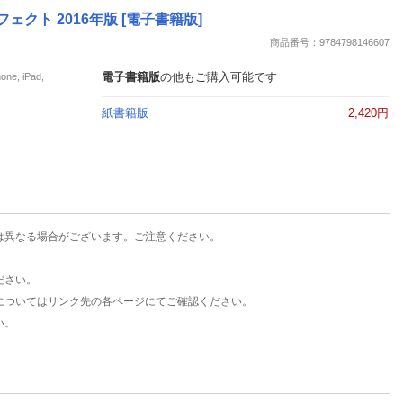
楽天チケット
クト 2016年版 [電子書籍版]
エンタメニュース
商品番号：9784798146607
推し楽
電子書籍版
の他もご購入可能です
, iPad,
紙書籍版
2,420円
は異なる場合がございます。ご注意ください。
ださい。
についてはリンク先の各ページにてご確認ください。
い。