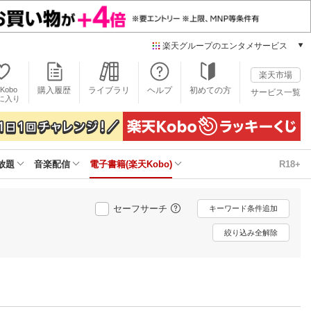
楽天グループのエンタメサービス
電子書籍
楽天市場
楽天Kobo
Kobo
購入履歴
ライブラリ
ヘルプ
初めての方
サービス一覧
本/ゲーム/CD/DVD
に入り
楽天ブックス
雑誌読み放題
楽天マガジン
放題
音楽配信
電子書籍(楽天Kobo)
R18+
音楽配信
楽天ミュージック
動画配信
セーフサーチ
キーワード条件追加
楽天TV
動画配信ガイド
絞り込み全解除
Rakuten PLAY
無料テレビ
Rチャンネル
チケット