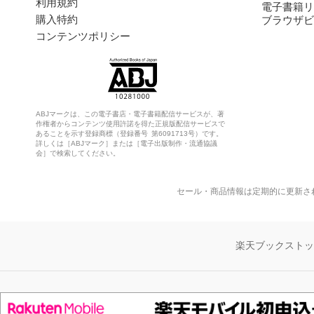
利用規約
電子書籍リ
購入特約
ブラウザビ
コンテンツポリシー
ABJマークは、この電子書店・電子書籍配信サービスが、著
作権者からコンテンツ使用許諾を得た正規版配信サービスで
あることを示す登録商標（登録番号 第6091713号）です。
詳しくは［ABJマーク］または［電子出版制作・流通協議
会］で検索してください。
セール・商品情報は定期的に更新さ
楽天ブックスト