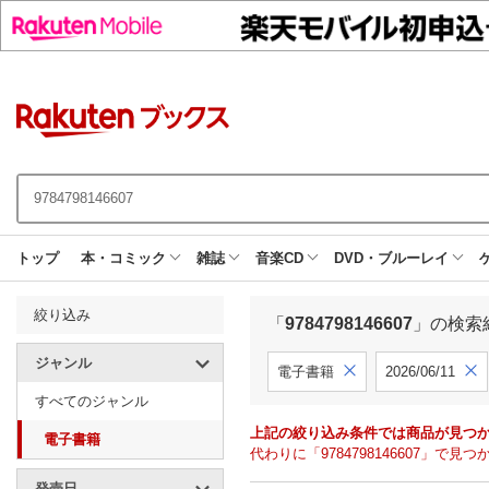
トップ
本・コミック
雑誌
音楽CD
DVD・ブルーレイ
絞り込み
「
9784798146607
」の検索
ジャンル
電子書籍
2026/06/11
すべてのジャンル
上記の絞り込み条件では商品が見つ
電子書籍
代わりに「9784798146607」
発売日