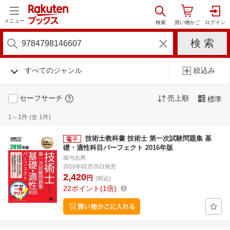
メニュー
すべてのジャンル
絞込み
セーフサーチ
売上順
標準
1～1件 (全 1件)
技術士教科書 技術士 第一次試験問題集 基
礎・適性科目パーフェクト 2016年版
堀与志男
2016年02月25日発売
2,420
円
(税込)
22
ポイント
1倍