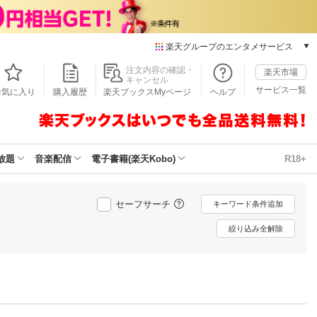
楽天グループのエンタメサービス
本/ゲーム/CD/DVD
注文内容の確認・
楽天市場
キャンセル
楽天ブックス
サービス一覧
お気に入り
購入履歴
楽天ブックスMyページ
ヘルプ
電子書籍
楽天Kobo
雑誌読み放題
楽天マガジン
放題
音楽配信
電子書籍(楽天Kobo)
R18+
音楽配信
楽天ミュージック
動画配信
セーフサーチ
キーワード条件追加
楽天TV
絞り込み全解除
動画配信ガイド
Rakuten PLAY
無料テレビ
Rチャンネル
チケット