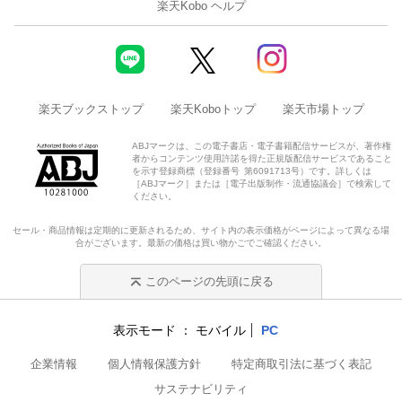
楽天Kobo ヘルプ
楽天ブックストップ
楽天Koboトップ
楽天市場トップ
ABJマークは、この電子書店・電子書籍配信サービスが、著作権
者からコンテンツ使用許諾を得た正規版配信サービスであること
を示す登録商標（登録番号 第6091713号）です。詳しくは
［ABJマーク］または［電子出版制作・流通協議会］で検索して
ください。
セール・商品情報は定期的に更新されるため、サイト内の表示価格がページによって異なる場
合がございます。最新の価格は買い物かごでご確認ください。
このページの先頭に戻る
表示モード
モバイル
PC
企業情報
個人情報保護方針
特定商取引法に基づく表記
サステナビリティ