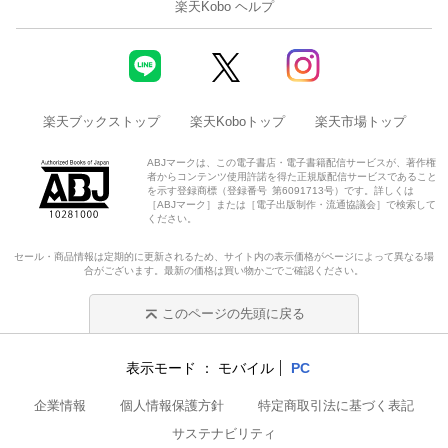
楽天Kobo ヘルプ
楽天ブックストップ
楽天Koboトップ
楽天市場トップ
ABJマークは、この電子書店・電子書籍配信サービスが、著作権
者からコンテンツ使用許諾を得た正規版配信サービスであること
を示す登録商標（登録番号 第6091713号）です。詳しくは
［ABJマーク］または［電子出版制作・流通協議会］で検索して
ください。
セール・商品情報は定期的に更新されるため、サイト内の表示価格がページによって異なる場
合がございます。最新の価格は買い物かごでご確認ください。
このページの先頭に戻る
表示モード
モバイル
PC
企業情報
個人情報保護方針
特定商取引法に基づく表記
サステナビリティ