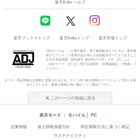
楽天Kobo ヘルプ
楽天ブックストップ
楽天Koboトップ
楽天市場トップ
ABJマークは、この電子書店・電子書籍配信サービスが、著作権
者からコンテンツ使用許諾を得た正規版配信サービスであること
を示す登録商標（登録番号 第6091713号）です。詳しくは
［ABJマーク］または［電子出版制作・流通協議会］で検索して
ください。
セール・商品情報は定期的に更新されるため、サイト内の表示価格がページによって異なる場
合がございます。最新の価格は買い物かごでご確認ください。
このページの先頭に戻る
表示モード
モバイル
PC
企業情報
個人情報保護方針
特定商取引法に基づく表記
サステナビリティ