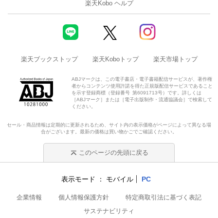
楽天Kobo ヘルプ
楽天ブックストップ
楽天Koboトップ
楽天市場トップ
ABJマークは、この電子書店・電子書籍配信サービスが、著作権
者からコンテンツ使用許諾を得た正規版配信サービスであること
を示す登録商標（登録番号 第6091713号）です。詳しくは
［ABJマーク］または［電子出版制作・流通協議会］で検索して
ください。
セール・商品情報は定期的に更新されるため、サイト内の表示価格がページによって異なる場
合がございます。最新の価格は買い物かごでご確認ください。
このページの先頭に戻る
表示モード
モバイル
PC
企業情報
個人情報保護方針
特定商取引法に基づく表記
サステナビリティ