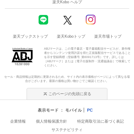
楽天Kobo ヘルプ
楽天ブックストップ
楽天Koboトップ
楽天市場トップ
ABJマークは、この電子書店・電子書籍配信サービスが、著作権
者からコンテンツ使用許諾を得た正規版配信サービスであること
を示す登録商標（登録番号 第6091713号）です。詳しくは
［ABJマーク］または［電子出版制作・流通協議会］で検索して
ください。
セール・商品情報は定期的に更新されるため、サイト内の表示価格がページによって異なる場
合がございます。最新の価格は買い物かごでご確認ください。
このページの先頭に戻る
表示モード
モバイル
PC
企業情報
個人情報保護方針
特定商取引法に基づく表記
サステナビリティ